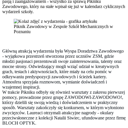
pasją i zaangażowaniem - wszystko za sprawą Pikniku
Zawodowego, który na stałe wpisał się już w kalendarz cyklicznych
wydarzeń szkoły.
Piknik Zawodowy w Zespole Szkół Mechanicznych w
Poznaniu
Główną atrakcją wydarzenia była Wyspa Doradztwa Zawodowego
- wyjątkowa przestrzeń stworzona przez uczniów ZSM, gdzie
młodzi pasjonaci prezentowali swoje zainteresowania, talenty oraz
mocne strony. Odwiedzający mogli wziąć udział w kreatywnych
grach, testach i aktywnościach, które miały na celu pomóc w
odkrywaniu predyspozycji zawodowych i ścieżek kariery.
Atmosfera sprzyjała rozmowom, wymianie doświadczeń i
wzajemnej inspiracji.
W trakcie Pikniku odbyły się również warsztaty z zakresu pierwszej
pomocy, prowadzone przez grupę ZAWODOWI-ZAWODOWO!,
którzy dzielili się swoją wiedzą i doświadczeniem w praktyczny
sposób. Warsztaty zakończyły się konkursem, w którym wyłoniono
zwycięzców. Laureaci otrzymali atrakcyjne nagrody - okulary
przeciwsłoneczne z kolekcji Natalii Siwiec, ufundowane przez firmę
BLOCH OPTYK.