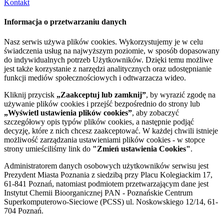
Kontakt
Informacja o przetwarzaniu danych
Nasz serwis używa plików cookies. Wykorzystujemy je w celu
świadczenia usług na najwyższym poziomie, w sposób dopasowany
do indywidualnych potrzeb Użytkowników. Dzięki temu możliwe
jest także korzystanie z narzędzi analitycznych oraz udostępnianie
funkcji mediów społecznościowych i odtwarzacza wideo.
Kliknij przycisk
„Zaakceptuj lub zamknij”
, by wyrazić zgodę na
używanie plików cookies i przejść bezpośrednio do strony lub
„Wyświetl ustawienia plików cookies”
, aby zobaczyć
szczegółowy opis typów plików cookies, a następnie podjąć
decyzję, które z nich chcesz zaakceptować. W każdej chwili istnieje
możliwość zarządzania ustawieniami plików cookies - w stopce
strony umieściliśmy link do
"Zmień ustawienia Cookies"
.
Administratorem danych osobowych użytkowników serwisu jest
Prezydent Miasta Poznania z siedzibą przy Placu Kolegiackim 17,
61-841 Poznań, natomiast podmiotem przetwarzającym dane jest
Instytut Chemii Bioorganicznej PAN - Poznańskie Centrum
Superkomputerowo-Sieciowe (PCSS) ul. Noskowskiego 12/14, 61-
704 Poznań.