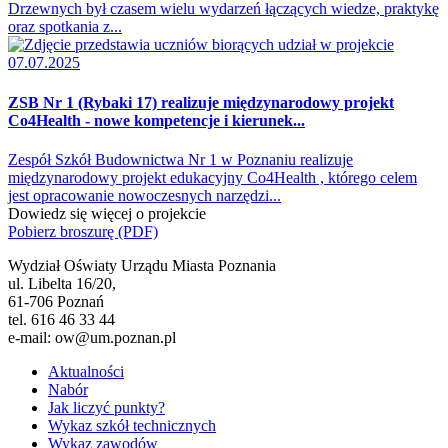
Drzewnych był czasem wielu wydarzeń łączących wiedze, praktykę
oraz spotkania z...
07.07.2025
ZSB Nr 1 (Rybaki 17) realizuje międzynarodowy projekt
Co4Health - nowe kompetencje i kierunek...
Zespół Szkół Budownictwa Nr 1 w Poznaniu realizuje
międzynarodowy projekt edukacyjny Co4Health , którego celem
jest opracowanie nowoczesnych narzędzi...
Dowiedz się więcej o projekcie
Pobierz broszurę (PDF)
Wydział Oświaty Urządu Miasta Poznania
ul. Libelta 16/20,
61-706 Poznań
tel. 616 46 33 44
e-mail: ow@um.poznan.pl
Aktualności
Nabór
Jak liczyć punkty?
Wykaz szkół technicznych
Wykaz zawodów