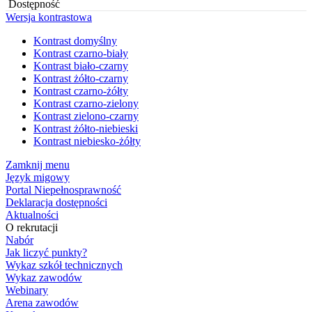
Dostępność
Wersja kontrastowa
Kontrast domyślny
Kontrast czarno-biały
Kontrast biało-czarny
Kontrast żółto-czarny
Kontrast czarno-żółty
Kontrast czarno-zielony
Kontrast zielono-czarny
Kontrast żółto-niebieski
Kontrast niebiesko-żółty
Zamknij menu
Język migowy
Portal Niepełnosprawność
Deklaracja dostępności
Aktualności
O rekrutacji
Nabór
Jak liczyć punkty?
Wykaz szkół technicznych
Wykaz zawodów
Webinary
Arena zawodów