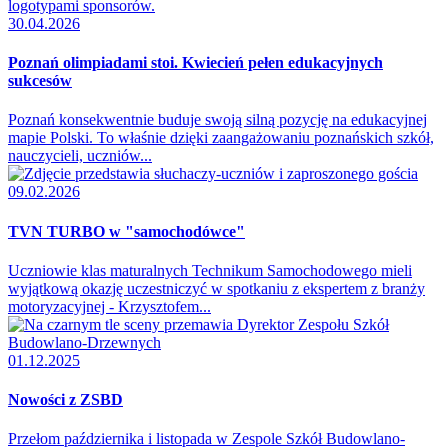
30.04.2026
Poznań olimpiadami stoi. Kwiecień pełen edukacyjnych
sukcesów
Poznań konsekwentnie buduje swoją silną pozycję na edukacyjnej
mapie Polski. To właśnie dzięki zaangażowaniu poznańskich szkół,
nauczycieli, uczniów...
09.02.2026
TVN TURBO w "samochodówce"
Uczniowie klas maturalnych Technikum Samochodowego mieli
wyjątkową okazję uczestniczyć w spotkaniu z ekspertem z branży
motoryzacyjnej - Krzysztofem...
01.12.2025
Nowości z ZSBD
Przełom października i listopada w Zespole Szkół Budowlano-