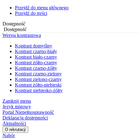
Przejdź do menu głównego
Przejdź do treści
Dostępność
Dostępność
Wersja kontrastowa
Kontrast domyślny
Kontrast czarno-biały
Kontrast biało-czarny
Kontrast żółto-czarny
Kontrast czarno-żółty
Kontrast czarno-zielony
Kontrast zielono-czarny
Kontrast żółto-niebieski
Kontrast niebiesko-żółty
Zamknij menu
Język migowy
Portal Niepełnosprawność
Deklaracja dostępności
Aktualności
O rekrutacji
Nabór