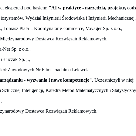
el ekspercki pod hasłem:
"AI w praktyce - narzędzia, projekty, cod
 Biosystemów, Wydział Inżynierii Środowiska i Inżynierii Mechaniczne
o., Tomasz Plata - Koordynator e-commerce, Voyager Sp. z o.o.,
. - Międzynarodowy Dostawca Rozwiązań Reklamowych,
-Net Sp. z o.o.,
i Łuczak Sp. j.,
Szkół Zawodowych Nr 6 im. Joachima Lelewela.
 zarządzaniu - wyzwania i nowe kompetencje"
. Uczestniczyli w niej:
Sztucznej Inteligencji, Katedra Metod Matematycznych i Statystyczn
,
Międzynarodowy Dostawca Rozwiązań Reklamowych,