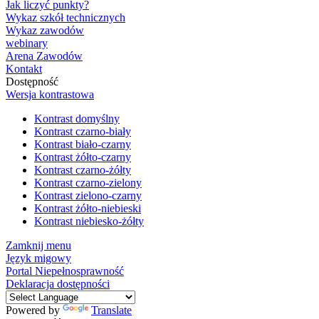
Jak liczyć punkty?
Wykaz szkół technicznych
Wykaz zawodów
webinary
Arena Zawodów
Kontakt
Dostępność
Wersja kontrastowa
Kontrast domyślny
Kontrast czarno-biały
Kontrast biało-czarny
Kontrast żółto-czarny
Kontrast czarno-żółty
Kontrast czarno-zielony
Kontrast zielono-czarny
Kontrast żółto-niebieski
Kontrast niebiesko-żółty
Zamknij menu
Język migowy
Portal Niepełnosprawność
Deklaracja dostępności
Powered by
Translate