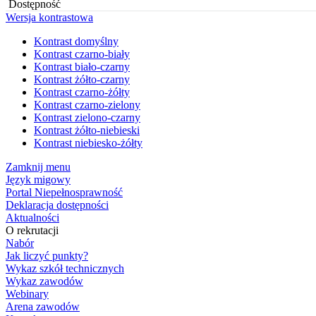
Dostępność
Wersja kontrastowa
Kontrast domyślny
Kontrast czarno-biały
Kontrast biało-czarny
Kontrast żółto-czarny
Kontrast czarno-żółty
Kontrast czarno-zielony
Kontrast zielono-czarny
Kontrast żółto-niebieski
Kontrast niebiesko-żółty
Zamknij menu
Język migowy
Portal Niepełnosprawność
Deklaracja dostępności
Aktualności
O rekrutacji
Nabór
Jak liczyć punkty?
Wykaz szkół technicznych
Wykaz zawodów
Webinary
Arena zawodów